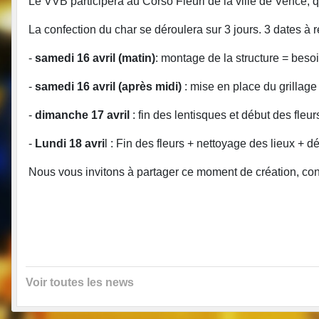
Le VVB participera au Corso Fleuri de la ville de Vence, 
La confection du char se déroulera sur 3 jours. 3 dates à r
-
samedi 16 avril (matin)
: montage de la structure = besoi
-
samedi 16 avril (après midi)
: mise en place du grillage
-
dimanche 17 avril
: fin des lentisques et début des fleur
-
Lundi 18 avri
l : Fin des fleurs + nettoyage des lieux + dé
Nous vous invitons à partager ce moment de création, conv
Voir toutes les news