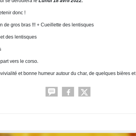
qui se déroulera le
Lundi 18 avril 2022.
etenir donc !
n de gros bras !!! + Cueillette des lentisques
 et des lentisques
s
part vers le corso.
ivialité et bonne humeur autour du char, de quelques bières et 