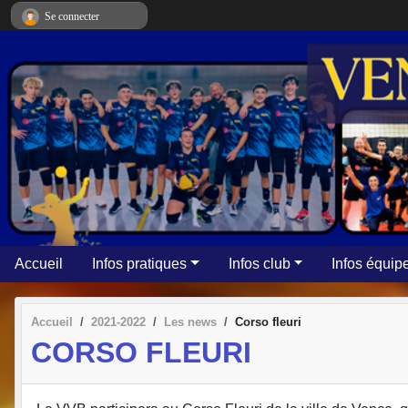
Panneau de gestion des cookies
Se connecter
Accueil
Infos pratiques
Infos club
Infos équip
Accueil
2021-2022
Les news
Corso fleuri
CORSO FLEURI