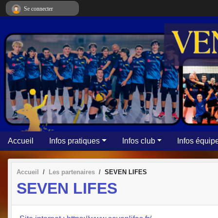
Panneau de gestion des cookies
Se connecter
Accueil
Infos pratiques
Infos club
Infos équip
Accueil
Les partenaires
SEVEN LIFES
SEVEN LIFES