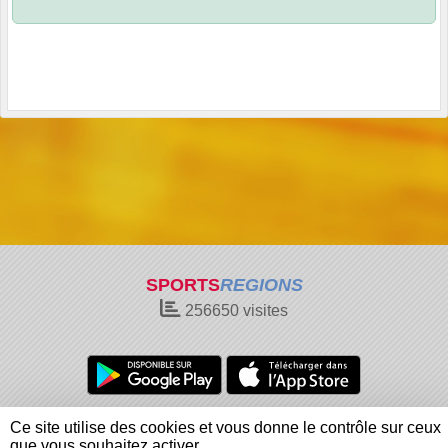
SPORTS
REGIONS
256650
visites
Charte cookies
Gestion des cookies
Ce site utilise des cookies et vous donne le contrôle sur ceux
Informations légales
Signaler un contenu inapproprié
que vous souhaitez activer