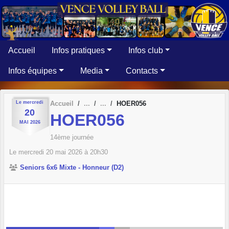
Panneau de gestion des cookies
Accueil
Infos pratiques
Infos club
Infos équipes
Media
Contacts
Le
mercredi
Accueil
HOER056
20
HOER056
MAI
2026
14ème journée
Le
mercredi
20
mai
2026
à 20h30
Seniors 6x6 Mixte - Honneur (D2)