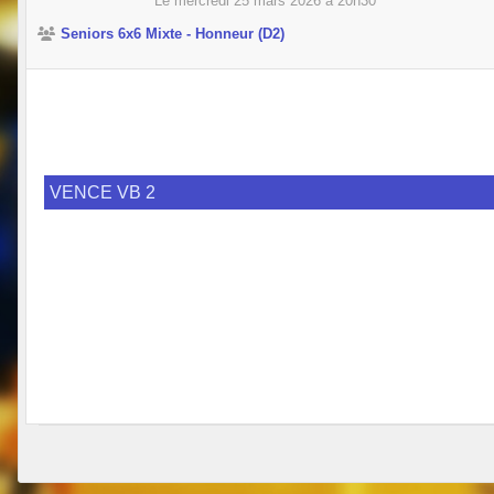
Le
mercredi
25
mars
2026
à 20h30
Seniors 6x6 Mixte - Honneur (D2)
VENCE VB 2