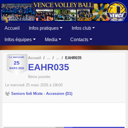
Panneau de gestion des cookies
Accueil
Infos pratiques
Infos club
Infos équipes
Media
Contacts
Le
mercredi
Accueil
EAHR035
25
EAHR035
MARS
2026
9ème journée
Le
mercredi
25
mars
2026
à 19h30
Seniors 6x6 Mixte - Accession (D1)