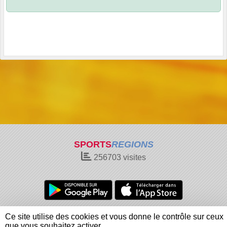
SPORTS
REGIONS
256703
visites
Charte cookies
Gestion des cookies
Ce site utilise des cookies et vous donne le contrôle sur ceux
Informations légales
Signaler un contenu inapproprié
que vous souhaitez activer