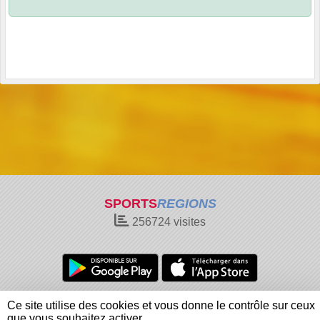
SPORTS
REGIONS
256724
visites
Charte cookies
Gestion des cookies
Ce site utilise des cookies et vous donne le contrôle sur ceux
Informations légales
Signaler un contenu inapproprié
que vous souhaitez activer