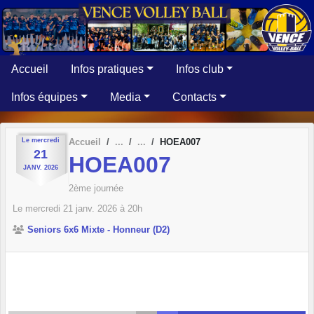
Panneau de gestion des cookies
Accueil
Infos pratiques
Infos club
Infos équipes
Media
Contacts
Le
mercredi
Accueil
HOEA007
21
HOEA007
JANV.
2026
2ème journée
Le
mercredi
21
janv.
2026
à 20h
Seniors 6x6 Mixte - Honneur (D2)