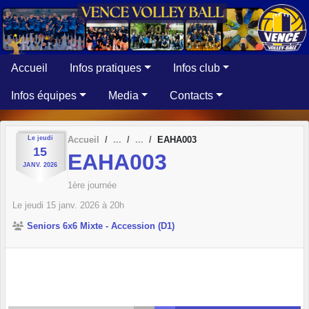
Panneau de gestion des cookies
Accueil
Infos pratiques
Infos club
Infos équipes
Media
Contacts
Le
jeudi
Accueil
EAHA003
15
EAHA003
JANV.
2026
1ère journée
Le
jeudi
15
janv.
2026
à 20h
Seniors 6x6 Mixte - Accession (D1)