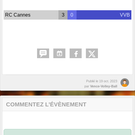
RC Cannes
3
0
VVB
Publié le
19 oct. 2023
par
Vence-Volley-Ball
COMMENTEZ L’ÉVÈNEMENT