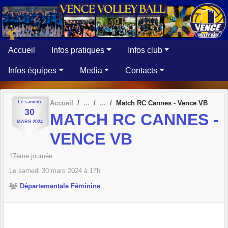
Panneau de gestion des cookies
Accueil
Infos pratiques
Infos club
Infos équipes
Media
Contacts
Le
samedi
Accueil
Match RC Cannes - Vence VB
30
MATCH RC CANNES -
MARS
2024
VENCE VB
17ème journée
Le
samedi
30
mars
2024
à 17h
Départementale Féminine