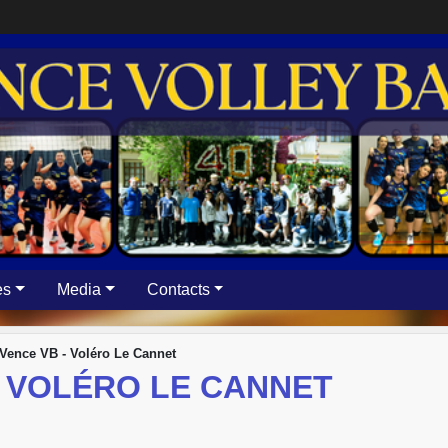
es
Media
Contacts
Vence VB - Voléro Le Cannet
- VOLÉRO LE CANNET