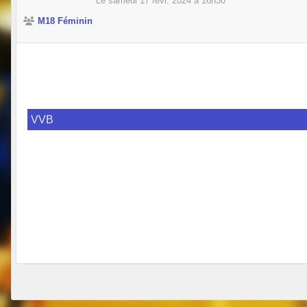
Le
samedi
17
févr.
2024
à 16h30
M18 Féminin
VVB