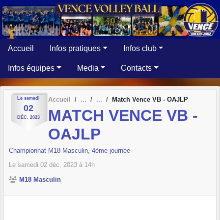
Panneau de gestion des cookies
Accueil
Infos pratiques
Infos club
Infos équipes
Media
Contacts
Le
samedi
Accueil
Match Vence VB - OAJLP
02
MATCH VENCE VB -
DÉC.
2023
OAJLP
Championnat M18 Masculin, 4ème journée
Le
samedi
02
déc.
2023
à 14h
M18 Masculin