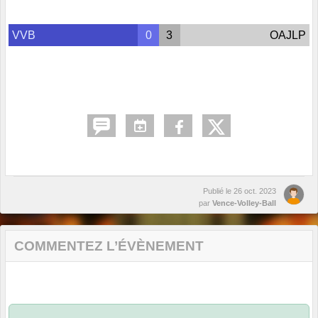
VVB
0
3
OAJLP
Publié le
26 oct. 2023
par
Vence-Volley-Ball
COMMENTEZ L’ÉVÈNEMENT