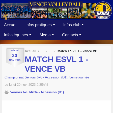
Panneau de gestion des cookies
Accueil
Infos pratiques
Infos club
Infos équipes
Media
Contacts
Le
lundi
Accueil
Match ESVL 1 - Vence VB
20
MATCH ESVL 1 -
NOV.
2023
VENCE VB
Championnat Seniors 6x6 - Accession (D1), 5ème journée
Le
lundi
20
nov.
2023
à 20h45
Seniors 6x6 Mixte - Accession (D1)