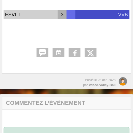
ESVL 1
3
1
VVB
Publié le
26 oct. 2023
par
Vence-Volley-Ball
COMMENTEZ L’ÉVÈNEMENT