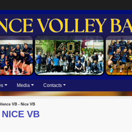
es
Media
Contacts
Vence VB - Nice VB
 NICE VB