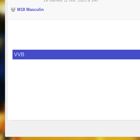
Le
samedi
11
nov.
2023
à 14h
M18 Masculin
VVB