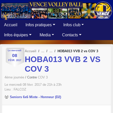
Panneau de gestion des cookies
Accueil
Infos pratiques
Infos club
Infos équipes
Media
Contacts
Le
mercredi
Accueil
HOBA013 VVB 2 vs COV 3
08
HOBA013 VVB 2 VS
FÉVR.
2017
COV 3
4ème journée
/ Contre
COV 3
Le
mercredi
08
févr.
2017
de 21h à 23h
Lieu :
FALCOZ
Seniors 6x6 Mixte - Honneur (D2)