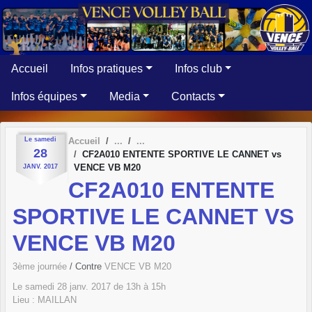
Panneau de gestion des cookies
Accueil
Infos pratiques
Infos club
Infos équipes
Media
Contacts
Le
samedi
Accueil
28
CF2A010 ENTENTE SPORTIVE LE CANNET vs
VENCE VB M20
JANV.
2017
CF2A010 ENTENTE
SPORTIVE LE CANNET VS
VENCE VB M20
3ème journée
/ Contre
VENCE VB M20
Le
samedi
28
janv.
2017
de 13h à 15h
Lieu :
MAILLAN