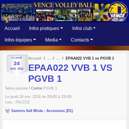
Panneau de gestion des cookies
Accueil
Infos pratiques
Infos club
Infos équipes
Media
Contacts
Le
jeudi
Accueil
EPAA022 VVB 1 vs PGVB 1
24
EPAA022 VVB 1 VS
NOV.
2016
PGVB 1
5ème journée
/ Contre
PGVB 1
Le
jeudi
24
nov.
2016
de 20h30 à 22h30
Lieu :
FALCOZ
Seniors 6x6 Mixte - Accession (D1)