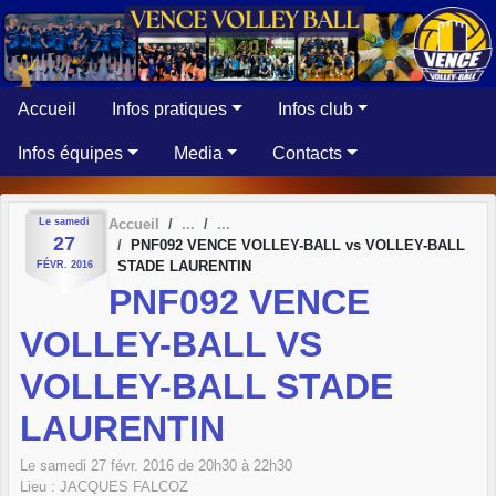
Panneau de gestion des cookies
Accueil
Infos pratiques
Infos club
Infos équipes
Media
Contacts
Le
samedi
Accueil
27
PNF092 VENCE VOLLEY-BALL vs VOLLEY-BALL
STADE LAURENTIN
FÉVR.
2016
PNF092 VENCE
VOLLEY-BALL VS
VOLLEY-BALL STADE
LAURENTIN
Le
samedi
27
févr.
2016
de 20h30 à 22h30
Lieu :
JACQUES FALCOZ