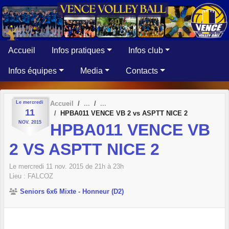
Panneau de gestion des cookies
Accueil
Infos pratiques
Infos club
Infos équipes
Media
Contacts
Le
mercredi
Accueil
11
HPBA011 VENCE VB 2 vs ASPTT NICE 2
NOV.
2015
HPBA011 VENCE VB
2 VS ASPTT NICE 2
Le
mercredi
11
nov.
2015
de 21h à 23h
Lieu :
FALCOZ
Seniors 6x6 Mixte - Honneur (D2)