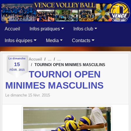
Panneau de gestion des cookies
Accueil
Infos pratiques
Infos club
Infos équipes
Media
Contacts
Le
dimanche
Accueil
15
TOURNOI OPEN MINIMES MASCULINS
FÉVR.
2015
TOURNOI OPEN
MINIMES MASCULINS
Le
dimanche
15
févr.
2015