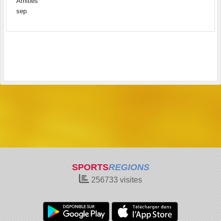
Amitiés
sep
SPORTS
REGIONS
256733
visites