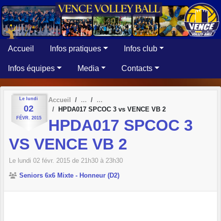
Panneau de gestion des cookies
Accueil
Infos pratiques
Infos club
Infos équipes
Media
Contacts
Le
lundi
Accueil
02
HPDA017 SPCOC 3 vs VENCE VB 2
FÉVR.
2015
HPDA017 SPCOC 3
VS VENCE VB 2
Le
lundi
02
févr.
2015
de 21h30 à 23h30
Seniors 6x6 Mixte - Honneur (D2)