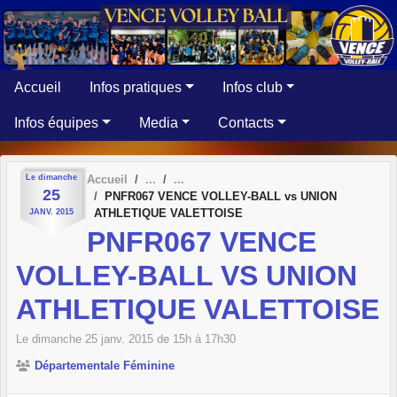
Panneau de gestion des cookies
Accueil
Infos pratiques
Infos club
Infos équipes
Media
Contacts
Le
dimanche
Accueil
25
PNFR067 VENCE VOLLEY-BALL vs UNION
ATHLETIQUE VALETTOISE
JANV.
2015
PNFR067 VENCE
VOLLEY-BALL VS UNION
ATHLETIQUE VALETTOISE
Le
dimanche
25
janv.
2015
de 15h à 17h30
Départementale Féminine