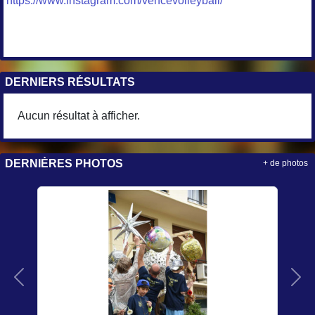
https://www.instagram.com/vencevolleyball/
DERNIERS RÉSULTATS
Aucun résultat à afficher.
DERNIÈRES PHOTOS
+ de photos
Précedent
Sui